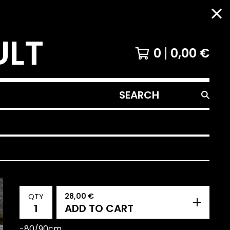
ULT
0
0,00
€
SEARCH
PRODUCTS
28,00
€
QTY
ADD TO CART
-80/90cm